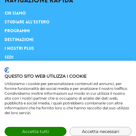
Navigazione rapida
Chi Siamo
Studiare all'Estero
Programmi
Destinazioni
I Nostri Plus
Sedi
QUESTO SITO WEB UTILIZZA I COOKIE
Utilizziamo i cookie per personalizzare contenuti ed annunci, per
Privacy
fornire funzionalità dei social media e per analizzare il nostro traffico.
Condividiamo inoltre informazioni sul modo in cui utilizza il nostro
Mappa Sito
sito con i nostri partner che si occupano di analisi dei dati web,
pubblicità e social media, i quali potrebbero combinarle con altre
Privacy Policy
informazioni che ha fornito loro o che hanno raccolto dal suo utilizzo
dei loro servizi.
© Powered by
Area MediaWeb
2026
P.Iva 02565690167
Accetta tutti
Accetta necessari