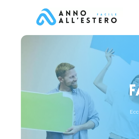
F
Ecc