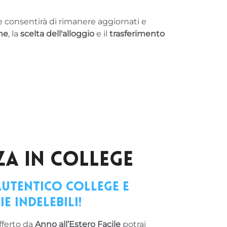
e consentirà di rimanere aggiornati e
he
, la
scelta dell'alloggio
e il
trasferimento
ZA IN COLLEGE
autentico college e
ie indelebili!
fferto da
Anno all’Estero Facile
potrai