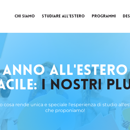
CHI SIAMO
STUDIARE ALL'ESTERO
PROGRAMMI
DES
ANNO ALL'ESTERO
ACILE:
I NOSTRI PL
o cosa rende unica e speciale l'esperienza di studio all'es
che proponiamo!