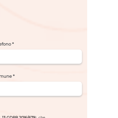
efono *
mune *
rt. 13 GDPR 2016/679
), che